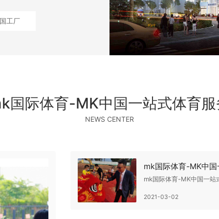
国工厂
mk国际体育-MK中国一站式体育服
NEWS CENTER
mk国际体育-MK中
mk国际体育-MK中国一
2021-03-02