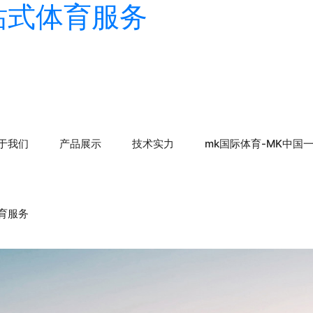
站式体育服务
于我们
产品展示
技术实力
mk国际体育-MK中国
育服务