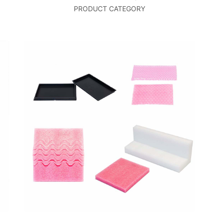
PRODUCT CATEGORY