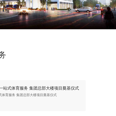
务
国一站式体育服务 集团总部大楼项目奠基仪式
站式体育服务 集团总部大楼项目奠基仪式