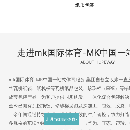
纸质包装
走进mk国际体育-MK中国一
ABOUT HOPEWAY
mk国际体育-MK中国一站式体育服务 集团自创立以来一
售瓦楞纸箱、纸栈板等瓦楞纸品包装、珍珠棉（EPE）等
成套包装产品，为客户提供同步研发、一体化综合包装解决
至今已拥有瓦楞纸板、珍珠棉发泡及深加工、包装、胶袋、
十余年间通过持续的研发投入和高效的生产管控，致力打造
走进mk国际体育-
多规格的瓦楞包装纸箱类标杆企业。与华为、宜家、迈瑞、