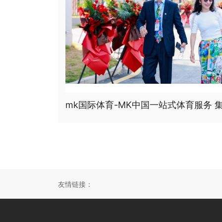
友情链接：