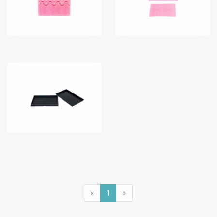
«
1
»